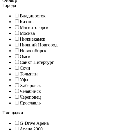
Фильтр
Города
Владивосток
Казань
Магнитогорск
Москва
Нижнекамск
Нижний Новгород
Новосибирск
Омск
Санкт-Петербург
Сочи
Тольятти
Уфа
Хабаровск
Челябинск
Череповец
Ярославль
Площадки
G-Drive Арена
Арена 2000