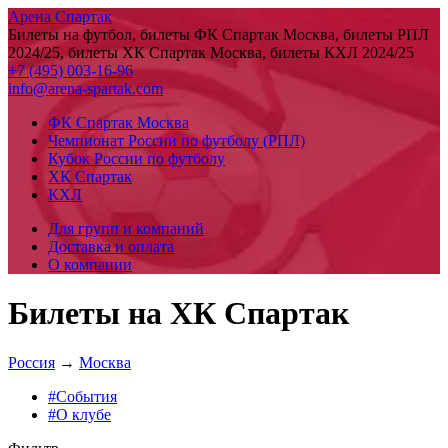
Арена Спартак
Билеты на футбол, билеты ФК Спартак Москва, билеты РПЛ
2024/25, билеты ХК Спартак Москва, билеты КХЛ 2024/25
+7 (495) 003-16-96
info@arena-spartak.com
ФК Спартак Москва
Чемпионат России по футболу (РПЛ)
Кубок России по футболу
ХК Спартак
КХЛ
Для групп и компаний
Доставка и оплата
О компании
Билеты на ХК Спартак
Россия
→
Москва
#События
#О клубе