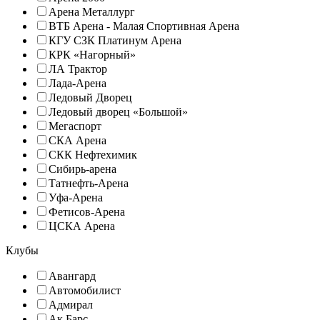
Арена Металлург
ВТБ Арена - Малая Спортивная Арена
КГУ СЗК Платинум Арена
КРК «Нагорный»
ЛА Трактор
Лада-Арена
Ледовый Дворец
Ледовый дворец «Большой»
Мегаспорт
СКА Арена
СКК Нефтехимик
Сибирь-арена
Татнефть-Арена
Уфа-Арена
Фетисов-Арена
ЦСКА Арена
Клубы
Авангард
Автомобилист
Адмирал
Ак Барс