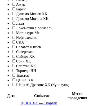
Амур
Барыс
Динамо Минск ХК
Динамо Москва ХК
Лада
Локомотив Ярославль
Металлург Мг
Нефтехимик
СКА
Салават Юлаев
Северсталь
Сибирь ХК
Сочи ХК
Спартак ХК
Торпедо НН
Трактор
ЦСКА ХК
Шанхай Дрэгонс ХК (Куньлунь)
Место
Дата
Событие
проведения
ЦСКА ХК
—
Спартак