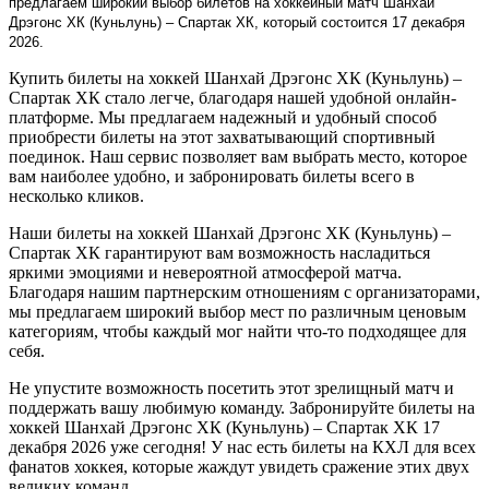
предлагаем широкий выбор билетов на хоккейный матч Шанхай
Дрэгонс ХК (Куньлунь) – Спартак ХК, который состоится 17 декабря
2026.
Купить билеты на хоккей Шанхай Дрэгонс ХК (Куньлунь) –
Спартак ХК стало легче, благодаря нашей удобной онлайн-
платформе. Мы предлагаем надежный и удобный способ
приобрести билеты на этот захватывающий спортивный
поединок. Наш сервис позволяет вам выбрать место, которое
вам наиболее удобно, и забронировать билеты всего в
несколько кликов.
Наши билеты на хоккей Шанхай Дрэгонс ХК (Куньлунь) –
Спартак ХК гарантируют вам возможность насладиться
яркими эмоциями и невероятной атмосферой матча.
Благодаря нашим партнерским отношениям с организаторами,
мы предлагаем широкий выбор мест по различным ценовым
категориям, чтобы каждый мог найти что-то подходящее для
себя.
Не упустите возможность посетить этот зрелищный матч и
поддержать вашу любимую команду. Забронируйте билеты на
хоккей Шанхай Дрэгонс ХК (Куньлунь) – Спартак ХК 17
декабря 2026 уже сегодня! У нас есть билеты на КХЛ для всех
фанатов хоккея, которые жаждут увидеть сражение этих двух
великих команд.