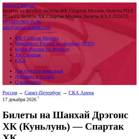
Арена Спартак
Билеты на футбол, билеты ФК Спартак Москва, билеты РПЛ
2024/25, билеты ХК Спартак Москва, билеты КХЛ 2024/25
+7 (495) 003-16-96
info@arena-spartak.com
ФК Спартак Москва
Чемпионат России по футболу (РПЛ)
Кубок России по футболу
ХК Спартак
КХЛ
Для групп и компаний
Доставка и оплата
О компании
Россия
→
Санкт-Петербург
→
СКА Арена
!
17 декабря 2026
Билеты на
Шанхай Дрэгонс
ХК (Куньлунь) — Спартак
ХК