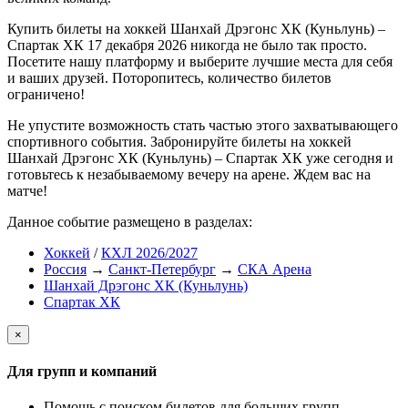
Купить билеты на хоккей Шанхай Дрэгонс ХК (Куньлунь) –
Спартак ХК 17 декабря 2026 никогда не было так просто.
Посетите нашу платформу и выберите лучшие места для себя
и ваших друзей. Поторопитесь, количество билетов
ограничено!
Не упустите возможность стать частью этого захватывающего
спортивного события. Забронируйте билеты на хоккей
Шанхай Дрэгонс ХК (Куньлунь) – Спартак ХК уже сегодня и
готовьтесь к незабываемому вечеру на арене. Ждем вас на
матче!
Данное событие размещено в разделах:
Хоккей
/
КХЛ 2026/2027
Россия
→
Санкт-Петербург
→
СКА Арена
Шанхай Дрэгонс ХК (Куньлунь)
Спартак ХК
×
Для групп и компаний
Помощь с поиском билетов для больших групп