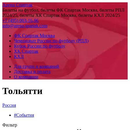
Арена Спартак
Билеты на футбол, билеты ФК Спартак Москва, билеты РПЛ
2024/25, билеты ХК Спартак Москва, билеты КХЛ 2024/25
+7 (495) 003-16-96
info@arena-spartak.com
ФК Спартак Москва
Чемпионат России по футболу (РПЛ)
Кубок России по футболу
ХК Спартак
КХЛ
Для групп и компаний
Доставка и оплата
О компании
Тольятти
Россия
#События
Фильтр