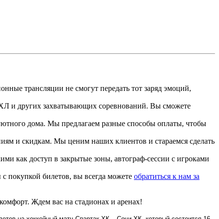
нные трансляции не смогут передать тот заряд эмоций,
КХЛ и других захватывающих соревнований. Вы сможете
уютного дома. Мы предлагаем разные способы оплаты, чтобы
иям и скидкам. Мы ценим наших клиентов и стараемся сделать
ми как доступ в закрытые зоны, автограф-сессии с игроками
 с покупкой билетов, вы всегда можете
обратиться к нам за
комфорт. Ждем вас на стадионах и аренах!
етов на хоккейный матч Спартак ХК – Сочи ХК, который состоится 16