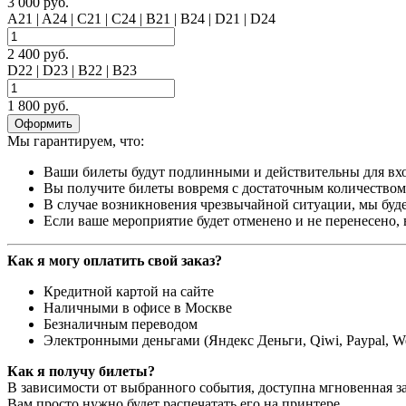
3 000 руб.
A21 | A24 | C21 | C24 | B21 | B24 | D21 | D24
2 400 руб.
D22 | D23 | B22 | B23
1 800 руб.
Оформить
Мы гарантируем, что:
Ваши билеты будут подлинными и действительны для вхо
Вы получите билеты вовремя с достаточным количеством 
В случае возникновения чрезвычайной ситуации, мы буде
Если ваше мероприятие будет отменено и не перенесено,
Как я могу оплатить свой заказ?
Кредитной картой на сайте
Наличными в офисе в Москве
Безналичным переводом
Электронными деньгами (Яндекс Деньги, Qiwi, Paypal, 
Как я получу билеты?
В зависимости от выбранного события, доступна
мгновенная з
Вам просто нужно будет распечатать его на принтере.