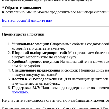
* Обратите внимание:
К сожалению, мы не можем предложить все вышеперечисленные
Есть вопросы? Напишите нам!
Преимущества покупки:
Уникальные эмоции:
Спортивные события создают особу
который вы испытаете вживую.
Широкий выбор мероприятий:
Мы предлагаем билеты н
выбрать мероприятие по своему вкусу!
Удобный процесс покупки:
На нашем сайте вы можете ле
вам было удобно.
Специальные предложения и скидки:
Подписавшись на 
каждую покупку выгодной.
Доступ к VIP-предложениям:
Для настоящих ценителей 
и лучшие места на трибунах.
Поддержка 24/7:
Наша команда поддержки готова помочь 
помощью
.
Не упустите возможность стать частью незабываемых моментов 
Планируете посетить матч Спартак ХК – Сочи ХК и ищете билеты? Поз