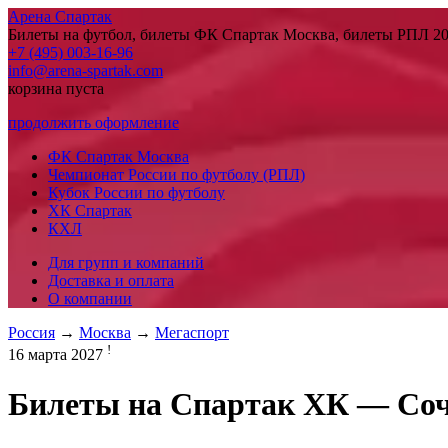
Арена Спартак
Билеты на футбол, билеты ФК Спартак Москва, билеты РПЛ 20
+7 (495) 003-16-96
info@arena-spartak.com
корзина пуста
продолжить оформление
ФК Спартак Москва
Чемпионат России по футболу (РПЛ)
Кубок России по футболу
ХК Спартак
КХЛ
Для групп и компаний
Доставка и оплата
О компании
Россия
→
Москва
→
Мегаспорт
!
16 марта 2027
Билеты на
Спартак ХК
—
Со