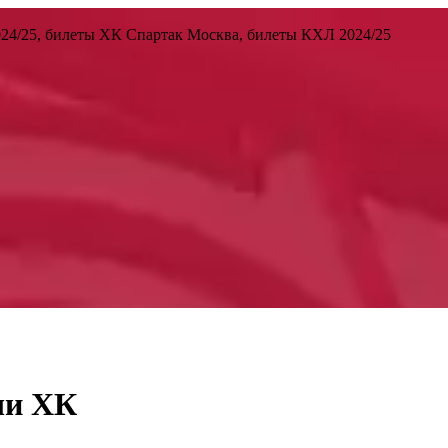
24/25, билеты ХК Спартак Москва, билеты КХЛ 2024/25
чи ХК