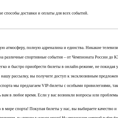
 способы доставки и оплаты для всех событий.
ю атмосферу, полную адреналина и единства. Никакие телевизио
а различные спортивные события – от Чемпионата России до 
гко и быстро приобрести билеты в онлайн-режиме, не покидая 
нашу рассылку, вы получите доступ к эксклюзивным предложен
спорта мы предлагаем VIP-билеты с особыми привилегиями, таки
вам в любое время. Если у вас возникли вопросы или проблемы
в мире спорта! Покупая билеты у нас, вы выбираете качество и 
дравляем, вы попали в нужное место! Мы предлагаем широкий выбор бил