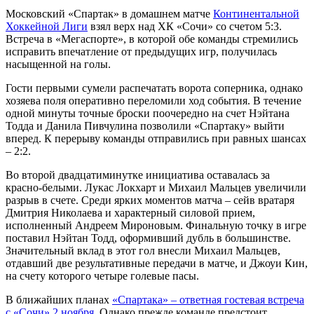
Московский «Спартак» в домашнем матче
Континентальной
Хоккейной Лиги
взял верх над ХК «Сочи» со счетом 5:3.
Встреча в «Мегаспорте», в которой обе команды стремились
исправить впечатление от предыдущих игр, получилась
насыщенной на голы.
Гости первыми сумели распечатать ворота соперника, однако
хозяева поля оперативно переломили ход события. В течение
одной минуты точные броски поочередно на счет Нэйтана
Тодда и Данила Пивчулина позволили «Спартаку» выйти
вперед. К перерыву команды отправились при равных шансах
– 2:2.
Во второй двадцатиминутке инициатива оставалась за
красно-белыми. Лукас Локхарт и Михаил Мальцев увеличили
разрыв в счете. Среди ярких моментов матча – сейв вратаря
Дмитрия Николаева и характерный силовой прием,
исполненный Андреем Мироновым. Финальную точку в игре
поставил Нэйтан Тодд, оформивший дубль в большинстве.
Значительный вклад в этот гол внесли Михаил Мальцев,
отдавший две результативные передачи в матче, и Джоуи Кин,
на счету которого четыре голевые пасы.
В ближайших планах
«Спартака» – ответная гостевая встреча
с «Сочи» 2 ноября
. Однако прежде команде предстоит