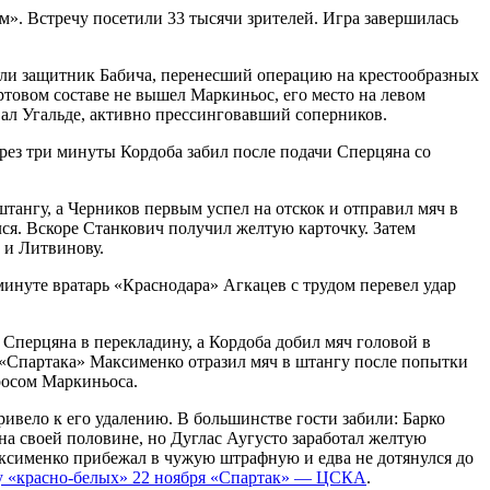
. Встречу посетили 33 тысячи зрителей. Игра завершилась
али защитник Бабича, перенесший операцию на крестообразных
ртовом составе не вышел Маркиньос, его место на левом
вал Угальде, активно прессинговавший соперников.
ерез три минуты Кордоба забил после подачи Сперцяна со
тангу, а Черников первым успел на отскок и отправил мяч в
лся. Вскоре Станкович получил желтую карточку. Затем
 и Литвинову.
минуте вратарь «Краснодара» Агкацев с трудом перевел удар
Сперцяна в перекладину, а Кордоба добил мяч головой в
 «Спартака» Максименко отразил мяч в штангу после попытки
росом Маркиньоса.
ивело к его удалению. В большинстве гости забили: Барко
на своей половине, но Дуглас Аугусто заработал желтую
Максименко прибежал в чужую штрафную и едва не дотянулся до
у «красно-белых» 22 ноября «Спартак» — ЦСКА
.