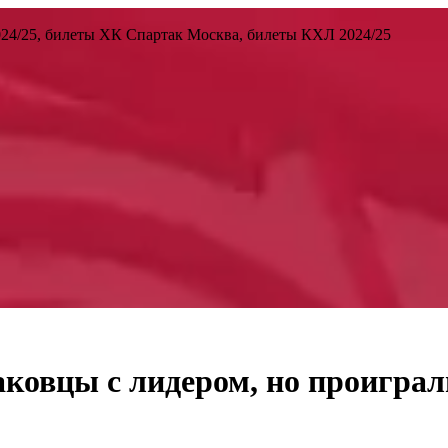
24/25, билеты ХК Спартак Москва, билеты КХЛ 2024/25
ковцы с лидером, но проиграл