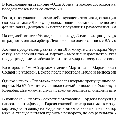
В Краснодаре на стадионе «Ozon Арена» 2 ноября состоялся м
победой хозяев поля со счетом 2:1.
Гости, выступавшие против действующего чемпиона, столкнули
связках, а также Джику, продолжающий восстановление после 
фланге занял Дмитриев. В центре полузащиты разместились Ум
На седьмой минуте Угальде вышел на удобную позицию для удар
штрафного, однако арбитр Левников, посоветовавшись с ВАР, о
Хозяева продолжили давить, и на 18-й минуте счет открыл Чер
сетку. Тренерский штаб «Спартака» выразил недовольство, ука
предупреждение заработал Мартинс за удар по мячу после свис
Во втором тайме «Спартак» заменил Мартинса на Маркиньоса и 
Солари на угловой. Вскоре после прострела Пабло и выноса з
Однако натиск «Спартака» прервался вторым пропущенным голо
ворота. На 67-й минуте Левников случайно помешал Умярову н
Кордобы. Две минуты спустя Барко не реализовал опасный штр
В концовке «Спартак» сократил отставание. Кордоба получил д
навесил в штрафную, и Гарсия головой переправил мяч в сетку
карточку за отмашку на Жедсоне, а затем за выбитый мяч в ст
мяча, а Угальде пытался ударить с разворота, но без результата