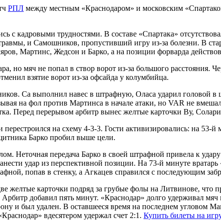
атч
РПЛ
между местным «Краснодаром» и московским «Спартаком»
сь с кадровыми трудностями. В составе «Спартака» отсутствов
травмы, и Самошников, пропустивший игру из-за болезни. В ста
яров, Мартинс, Жедсон и Барко, а на позиции форварда действо
а, но мяч не попал в створ ворот из-за большого расстояния. Ч
тменил взятие ворот из-за офсайда у колумбийца.
ников. Са выполнил навес в штрафную, Оласа ударил головой в ш
зывая на фол против Мартинса в начале атаки, но VAR не вмеша
тка. Перед перерывом арбитр вынес желтые карточки Ву, Солари
перестроился на схему 4-3-3. Гости активизировались: на 53-й 
ащитника Барко пробил выше цели.
м. Неточная передача Барко в своей штрафной привела к удару 
анести удар из перспективной позиции. На 73-й минуте вратарь
афной, попав в стенку, а Агкацев справился с последующим заб
ве желтые карточки подряд за грубые фолы на Литвинове, что пр
. Арбитр добавил пять минут. «Краснодар» долго удерживал мяч 
орону и был удален. В оставшееся время на последнем угловом 
. «Краснодар» вдесятером удержал счет 2:1.
Купить билеты на игр