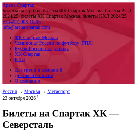
Арена Спартак
Билеты на футбол, билеты ФК Спартак Москва, билеты РПЛ
2024/25, билеты ХК Спартак Москва, билеты КХЛ 2024/25
+7 (495) 003-16-96
info@arena-spartak.com
ФК Спартак Москва
Чемпионат России по футболу (РПЛ)
Кубок России по футболу
ХК Спартак
КХЛ
Для групп и компаний
Доставка и оплата
О компании
Россия
→
Москва
→
Мегаспорт
!
23 октября 2026
Билеты на
Спартак ХК —
Северсталь