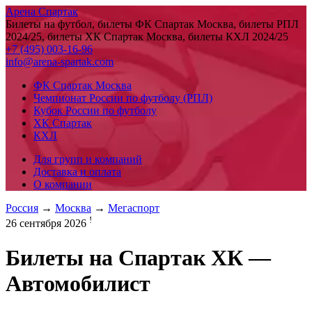
Арена Спартак
Билеты на футбол, билеты ФК Спартак Москва, билеты РПЛ
2024/25, билеты ХК Спартак Москва, билеты КХЛ 2024/25
+7 (495) 003-16-96
info@arena-spartak.com
ФК Спартак Москва
Чемпионат России по футболу (РПЛ)
Кубок России по футболу
ХК Спартак
КХЛ
Для групп и компаний
Доставка и оплата
О компании
Россия
→
Москва
→
Мегаспорт
!
26 сентября 2026
Билеты на
Спартак ХК —
Автомобилист