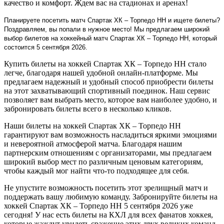
качество и комфорт. Ждем вас на стадионах и аренах!
Планируете посетить матч Спартак ХК – Торпедо НН и ищете билеты?
Поздравляем, вы попали в нужное место! Мы предлагаем широкий
выбор билетов на хоккейный матч Спартак ХК – Торпедо НН, который
состоится 5 сентября 2026.
Купить билеты на хоккей Спартак ХК – Торпедо НН стало
легче, благодаря нашей удобной онлайн-платформе. Мы
предлагаем надежный и удобный способ приобрести билеты
на этот захватывающий спортивный поединок. Наш сервис
позволяет вам выбрать место, которое вам наиболее удобно, и
забронировать билеты всего в несколько кликов.
Наши билеты на хоккей Спартак ХК – Торпедо НН
гарантируют вам возможность насладиться яркими эмоциями
и невероятной атмосферой матча. Благодаря нашим
партнерским отношениям с организаторами, мы предлагаем
широкий выбор мест по различным ценовым категориям,
чтобы каждый мог найти что-то подходящее для себя.
Не упустите возможность посетить этот зрелищный матч и
поддержать вашу любимую команду. Забронируйте билеты на
хоккей Спартак ХК – Торпедо НН 5 сентября 2026 уже
сегодня! У нас есть билеты на КХЛ для всех фанатов хоккея,
которые жаждут увидеть сражение этих двух великих команд.