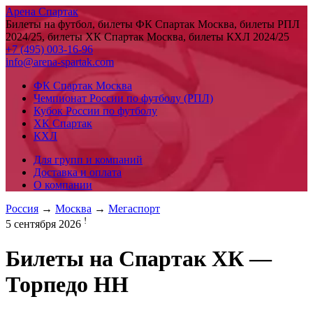
Арена Спартак
Билеты на футбол, билеты ФК Спартак Москва, билеты РПЛ
2024/25, билеты ХК Спартак Москва, билеты КХЛ 2024/25
+7 (495) 003-16-96
info@arena-spartak.com
ФК Спартак Москва
Чемпионат России по футболу (РПЛ)
Кубок России по футболу
ХК Спартак
КХЛ
Для групп и компаний
Доставка и оплата
О компании
Россия
→
Москва
→
Мегаспорт
!
5 сентября 2026
Билеты на
Спартак ХК —
Торпедо НН