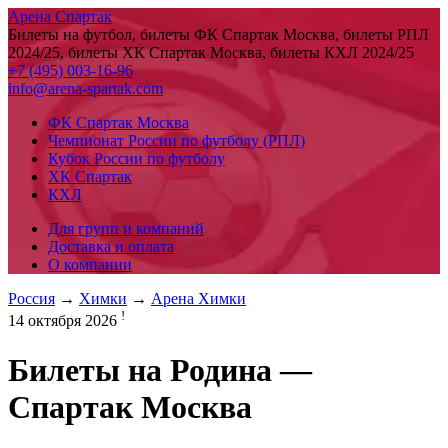
Арена Спартак
Билеты на футбол, билеты ФК Спартак Москва, билеты РПЛ
2024/25, билеты ХК Спартак Москва, билеты КХЛ 2024/25
+7 (495) 003-16-96
info@arena-spartak.com
ФК Спартак Москва
Чемпионат России по футболу (РПЛ)
Кубок России по футболу
ХК Спартак
КХЛ
Для групп и компаний
Доставка и оплата
О компании
Россия
→
Химки
→
Арена Химки
!
14 октября 2026
Билеты на
Родина —
Спартак Москва