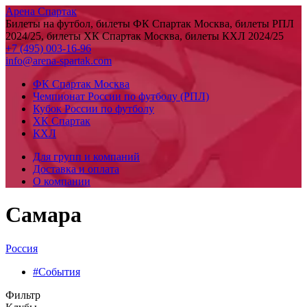
Арена Спартак
Билеты на футбол, билеты ФК Спартак Москва, билеты РПЛ
2024/25, билеты ХК Спартак Москва, билеты КХЛ 2024/25
+7 (495) 003-16-96
info@arena-spartak.com
ФК Спартак Москва
Чемпионат России по футболу (РПЛ)
Кубок России по футболу
ХК Спартак
КХЛ
Для групп и компаний
Доставка и оплата
О компании
Самара
Россия
#События
Фильтр