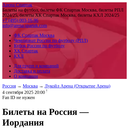
Арена Спартак
Билеты на футбол, билеты ФК Спартак Москва, билеты РПЛ
2024/25, билеты ХК Спартак Москва, билеты КХЛ 2024/25
+7 (495) 003-16-96
info@arena-spartak.com
ФК Спартак Москва
Чемпионат России по футболу (РПЛ)
Кубок России по футболу
ХК Спартак
КХЛ
Для групп и компаний
Доставка и оплата
О компании
Россия
→
Москва
→
Лукойл Арена (Открытие Арена)
!
4 сентября 2025 20:00
Fan ID не нужен
Билеты на
Россия —
Иордания